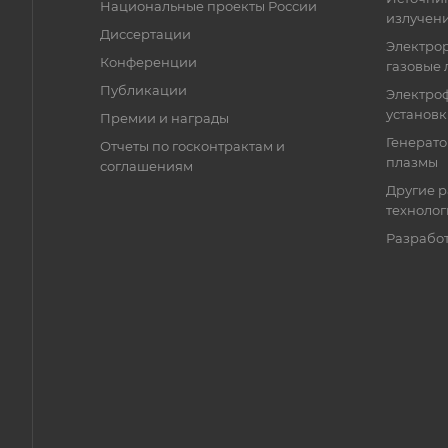
Национальные проекты России
излучени
Диссертации
Электро
Конференции
газовые 
Публикации
Электро
установ
Премии и награды
Генерато
Отчеты по госконтрактам и
плазмы
соглашениям
Другие р
технолог
Разрабо