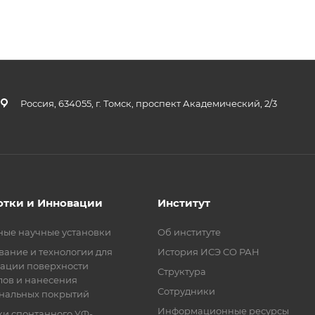
Россия, 634055, г. Томск, проспект Академический, 2/3
отки и Инновации
Институт
ные научные установки
Об институте
ание и технологии для
История ИСЭ СО РАН
ации поверхности
Структура
лов и нанесения
Сотрудники
нальных покрытий
Информационные ресурсы
ки спонтанного УФ-