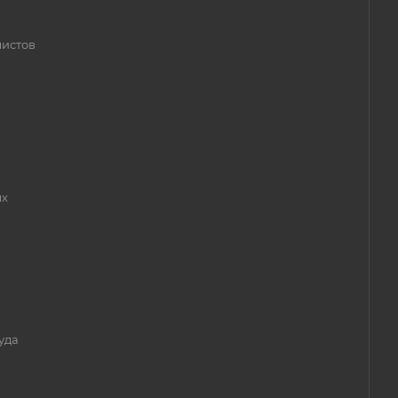
листов
ых
уда