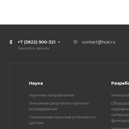
+7 (3822) 900-321
contact@hcei.ru
Заказать звонок
Наука
Разраб
Научные направления
Уникаль
Значимые результаты научных
Оборудов
исследований
модифик
материа
Уникальные научные установки и
функцио
центры
Источни