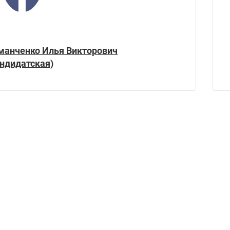
манченко Илья Викторович
андидатская)