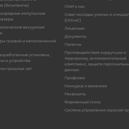
я (Эксилампы)
СМИ о нас
разрядные импульсные
Совет молодых ученых и специа
лазеры
(СМУиС)
физические вакуумные
Лицензии
ки
Документы
ры газовой и металлической
Патенты
Противодействие коррупции и
азработанные установки,
терроризму, антимонопольный
ии и устройства
комплаенс, защита персональн
тки прошлых лет
данных
Профсоюз
Конкурсы и вакансии
Реквизиты
Фирменный стиль
Система управления охраной тр