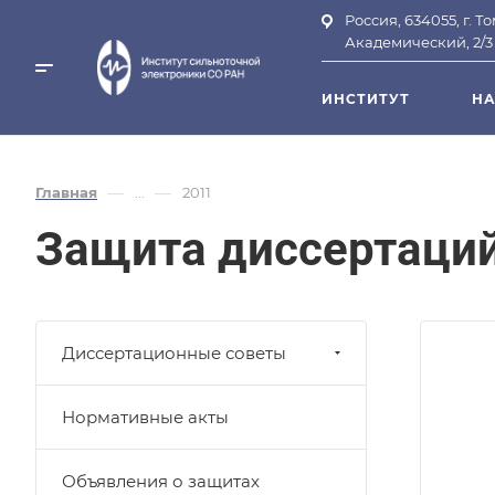
Россия, 634055, г. Т
Академический, 2/3
ИНСТИТУТ
НА
—
—
Главная
...
2011
Защита диссертаци
Диссертационные советы
Нормативные акты
Объявления о защитах