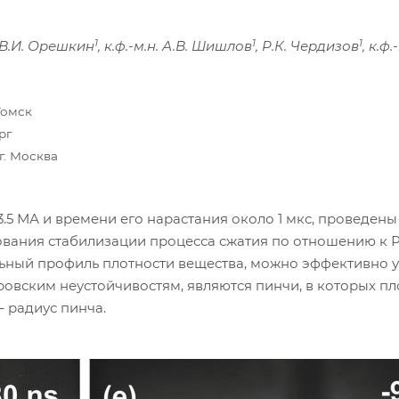
1
1
1
н. В.И. Орешкин
, к.ф.-м.н. А.В. Шишлов
, Р.К. Чердизов
, к.ф
Томск
рг
г. Москва
о 3.5 МА и времени его нарастания около 1 мкс, провед
ования стабилизации процесса сжатия по отношению к 
льный профиль плотности вещества, можно эффективно у
вским неустойчивостям, являются пинчи, в которых пл
 – радиус пинча.