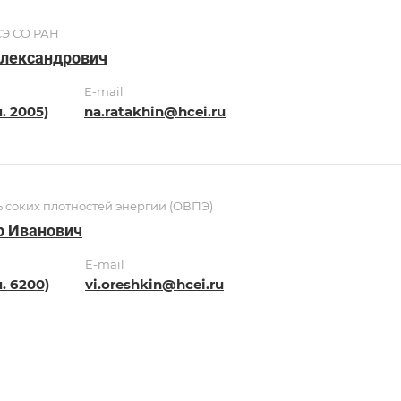
СЭ СО РАН
Александрович
E-mail
. 2005)
na.ratakhin@hcei.ru
соких плотностей энергии (ОВПЭ)
р Иванович
E-mail
п. 6200)
vi.oreshkin@hcei.ru