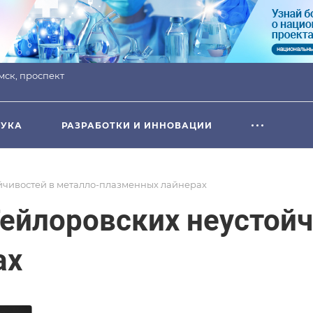
омск, проспект
УКА
РАЗРАБОТКИ И ИННОВАЦИИ
йчивостей в металло-плазменных лайнерах
ейлоровских неустойч
ах