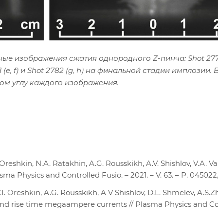
 изображения сжатия однородного Z-пинча: Shot 2776 (a),
(e, f) и Shot 2782 (g, h) на финальной стадии имплозии. 
ом углу каждого изображения.
. Oreshkin, N.A. Ratakhin, A.G. Rousskikh, A.V. Shishlov, V.A. 
asma Physics and Controlled Fusio. – 2021. – V. 63. – P. 045022
I. Oreshkin, A.G. Rousskikh, A V Shishlov, D.L. Shmelev, A.S.Zhi
nd rise time megaampere currents // Plasma Physics and Contro