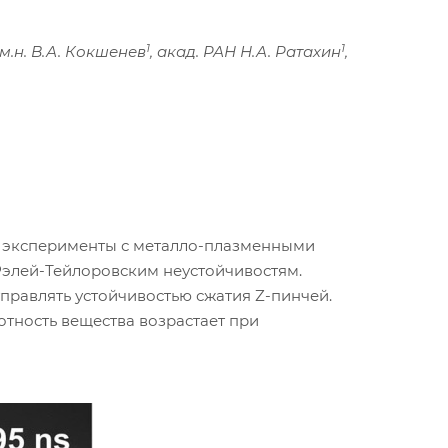
1
1
.-м.н. В.А. Кокшенев
, акад. РАН Н.А. Ратахин
,
ены эксперименты с металло-плазменными
Рэлей-Тейлоровским неустойчивостям.
правлять устойчивостью сжатия Z-пинчей.
отность вещества возрастает при