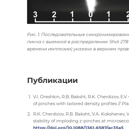
Рис. 1. Последовательные синхронизированные
пинча с выемкой в распределении: Shot 2781 
времени имплозии) указано в верхнем прав
Публикации
V.I. Oreshkin, R.B. Baksht, R.K. Cherdizov, E.V
of pinches with tailored density profiles // Pl
R.K. Cherdizov, R.В. Baksht, V.A. Kokshenev, V.
stability of imploding z-pinches at microseco
https://doi.org/10.1088/1361-6587/ac35a5