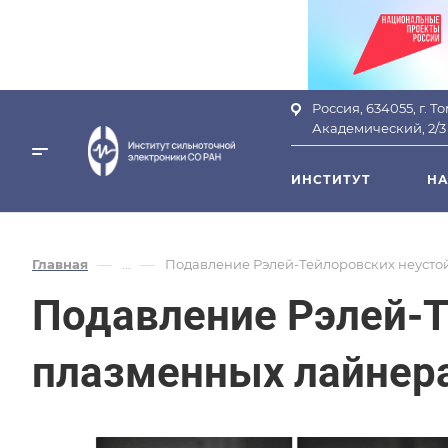
Россия, 634055, г. Т
Академический, 2/3
ИНСТИТУТ
НА
—
—
Главная
...
Подавление Рэлей-Тейлоровских неусто
Подавление Рэлей-Т
плазменных лайнер