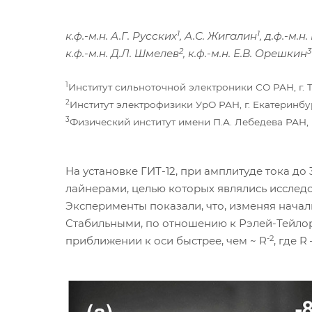
1
1
к.ф.-м.н. А.Г. Русских
, А.С. Жигалин
, д.ф.-м.
2
3
к.ф.-м.н. Д.Л. Шмелев
, к.ф.-м.н. Е.В. Орешкин
1
Институт сильноточной электроники СО РАН, г. 
2
Институт электрофизики УрО РАН, г. Екатеринбу
3
Физический институт имени П.А. Лебедева РАН, 
На установке ГИТ-12, при амплитуде тока д
лайнерами, целью которых являлись исслед
Эксперименты показали, что, изменяя нача
Стабильными, по отношению к Рэлей-Тейлоро
-2
приближении к оси быстрее, чем ~ R
, где R