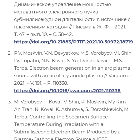
Динамическое управление мощностью
мегаваттного электронного пучка
субмиллисекудной длительности в источнике с
плазменным катодом // Письма в ЖТФ. – 2021. –
Т. 47. – вып. 10. – С. 38-42.
https://doi.org/10.21883/PJTF.2021.10.50972.18719
P.V. Moskvin, V.N. Devyatkov, M.S. Vorobyov, V.I. Shin,
I.V. Lopatin, N.N. Koval, S. Yu. Doroshkevich, M.S.
Torba. Electron beam generation in an arc plasma
source with an auxiliary anode plasma // Vacuum. –
2021. – V. 191. – P. 110338.
https://doi.org/10.1016/j.vacuum.2021.110338
M. Vorobyov, T. Koval, V. Shin, P. Moskvin, My Kim
An Tran, N. Koval, K. Ashurova, S. Doroshkevich, M.
Torba. Controlling the Specimen Surface
Temperature During Irradiation with a
Submillisecond Electron Beam Produced by a
Plasma-Cathode Electron Source // IEEE