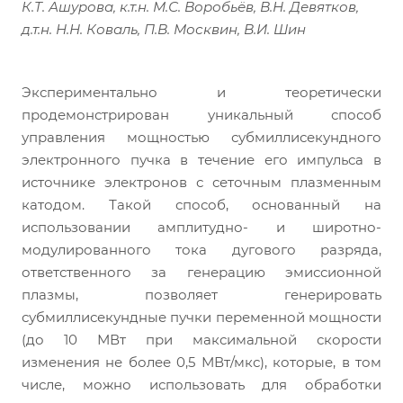
К.Т. Ашурова, к.т.н. М.С. Воробьёв, В.Н. Девятков,
д.т.н. Н.Н. Коваль, П.В. Москвин, В.И. Шин
Экспериментально и теоретически
продемонстрирован уникальный способ
управления мощностью субмиллисекундного
электронного пучка в течение его импульса в
источнике электронов с сеточным плазменным
катодом. Такой способ, основанный на
использовании амплитудно- и широтно-
модулированного тока дугового разряда,
ответственного за генерацию эмиссионной
плазмы, позволяет генерировать
субмиллисекундные пучки переменной мощности
(до 10 МВт при максимальной скорости
изменения не более 0,5 МВт/мкс), которые, в том
числе, можно использовать для обработки