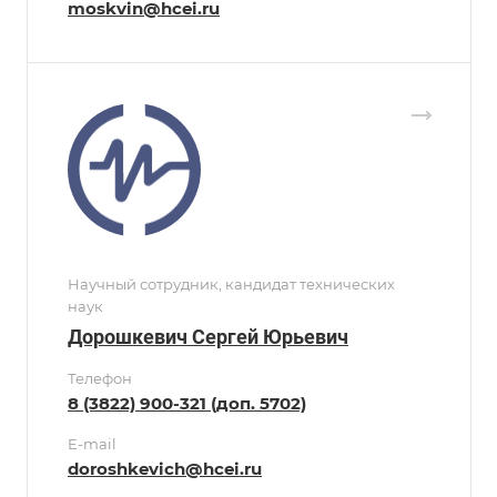
moskvin@hcei.ru
Научный сотрудник, кандидат технических
наук
Дорошкевич Сергей Юрьевич
Телефон
8 (3822) 900-321 (доп. 5702)
E-mail
doroshkevich@hcei.ru