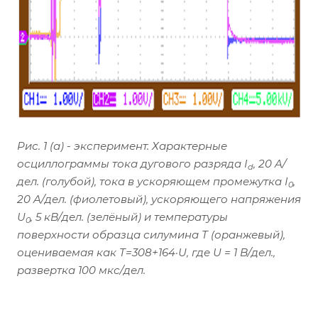
Рис. 1 (а) - эксперимент. Характерные
осциллограммы тока дугового разряда I
, 20 A/
d
дел. (голубой), тока в ускоряющем промежутка I
,
0
20 A/дел. (фиолетовый), ускоряющего напряжения
U
, 5 кВ/дел. (зелёный) и температуры
0
поверхности образца силумина T (оранжевый),
оцениваемая как T=308+164·U, где U = 1 В/дел.,
развертка 100 мкс/дел.