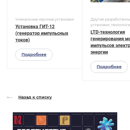
Уникальные научные установки
Другие разработанн
установки, технологи
Установка ГИТ-12
устройства
LTD-технология
(генератор импульсных
генерирования 
токов)
импульсов элект
энергии
Подробнее
Подробнее
Назад к списку