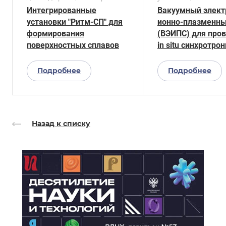
материалов и нанесения
устройства
Интегрированные
Вакуумный элект
функциональных покрытий
установки "Ритм-СП" для
ионно-плазменны
формирования
(ВЭИПС) для про
поверхностных сплавов
in situ синхротро
мониторинга про
при синтезе
Подробнее
Подробнее
функциональных
покрытий на пов
материалов и из
методами пучков
Назад к списку
плазменной инж