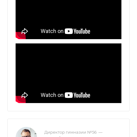
Директор гимназии №56
—