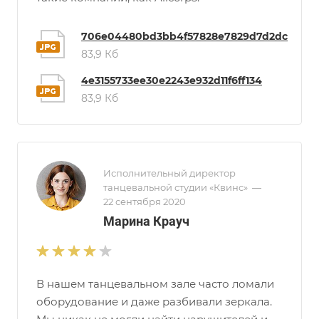
706e04480bd3bb4f57828e7829d7d2dc
83,9 Кб
4e3155733ee30e2243e932d11f6ff134
83,9 Кб
Исполнительный директор
танцевальной студии «Квинс»
—
22 сентября 2020
Марина Крауч
В нашем танцевальном зале часто ломали
оборудование и даже разбивали зеркала.