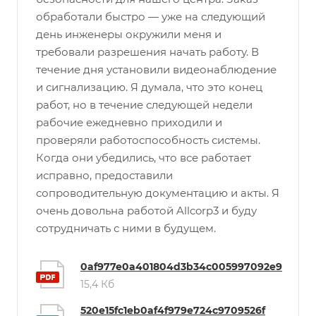
обработали быстро — уже на следующий
день инженеры окружили меня и
требовали разрешения начать работу. В
течение дня установили видеонаблюдение
и сигнализацию. Я думала, что это конец
работ, но в течение следующей недели
рабочие ежедневно приходили и
проверяли работоспособность системы.
Когда они убедились, что все работает
исправно, предоставили
сопроводительную документацию и акты. Я
очень довольна работой Allcorp3 и буду
сотрудничать с ними в будущем.
0af977e0a401804d3b34c005997092e9
15,4 Кб
520e15fc1eb0af4f979e724c9709526f