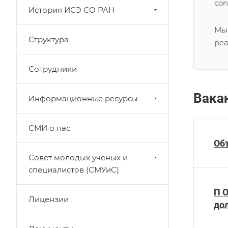
con
История ИСЭ СО РАН
Мы 
Структура
ре
Сотрудники
Вака
Информационные ресурсы
СМИ о нас
Об
Совет молодых ученых и
специалистов (СМУиС)
П О
Лицензии
до