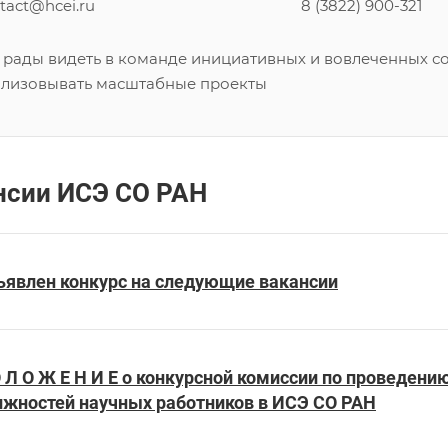
tact@hcei.ru
8 (3822) 900-321
рады видеть в команде инициативных и вовлеченных со
ализовывать масштабные проекты
нсии ИСЭ СО РАН
ъявлен конкурс на следующие вакансии
 Л О Ж Е Н И Е о конкурсной комиссии по проведен
лжностей научных работников в ИСЭ СО РАН