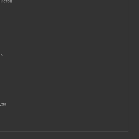
листов
ых
уда