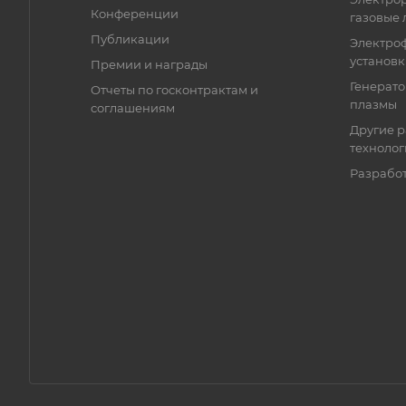
Конференции
газовые 
Публикации
Электро
установ
Премии и награды
Генерато
Отчеты по госконтрактам и
плазмы
соглашениям
Другие р
технолог
Разрабо