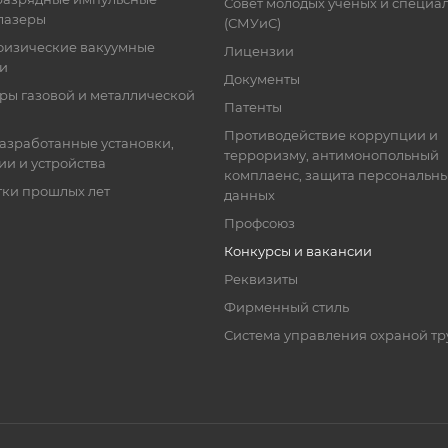
Совет молодых ученых и специа
лазеры
(СМУиС)
физические вакуумные
Лицензии
ки
Документы
ры газовой и металлической
Патенты
Противодействие коррупции и
азработанные установки,
терроризму, антимонопольный
ии и устройства
комплаенс, защита персональн
тки прошлых лет
данных
Профсоюз
Конкурсы и вакансии
Реквизиты
Фирменный стиль
Система управления охраной тр