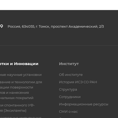
Россия, 634055, г. Томск, проспект Академический, 2/3
отки и Инновации
Институт
ные научные установки
Об институте
ание и технологии для
История ИСЭ СО РАН
ации поверхности
Структура
лов и нанесения
Сотрудники
нальных покрытий
Информационные ресурсы
ки спонтанного УФ-
я (Эксилампы)
СМИ о нас
разрядные импульсные