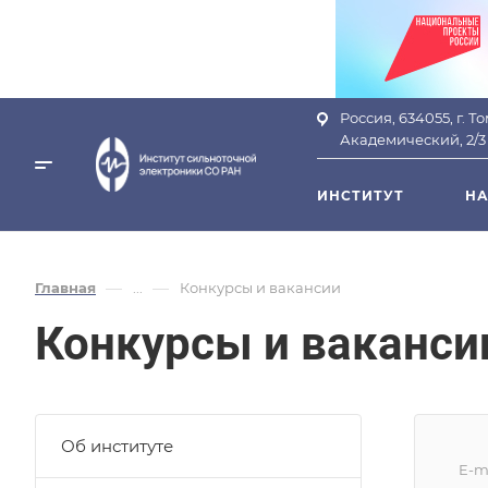
Россия, 634055, г. Т
Академический, 2/3
ИНСТИТУТ
НА
—
—
Главная
...
Конкурсы и вакансии
Конкурсы и ваканси
Об институте
E-m