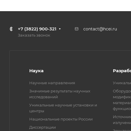
+7 (3822) 900-321
contact@hcei.ru
Заказать звонок
Наука
Разраб
Научные направления
Уникаль
Значимые результаты научных
Оборудов
исследований
модифик
материа
Уникальные научные установки и
функцио
центры
Источни
Национальные проекты России
излучени
Диссертации
Электро