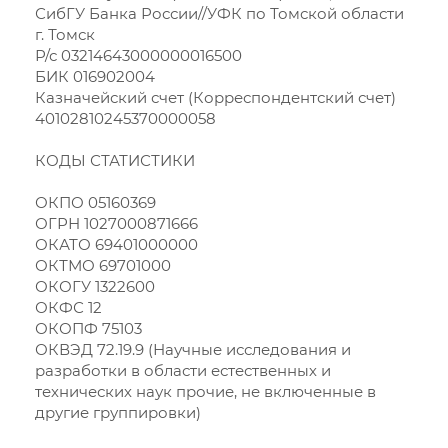
СибГУ Банка России//УФК по Томской области
г. Томск
Р/с 03214643000000016500
БИК 016902004
Казначейский счет (Корреспондентский счет)
40102810245370000058
КОДЫ СТАТИСТИКИ
ОКПО 05160369
ОГРН 1027000871666
ОКАТО 69401000000
ОКТМО 69701000
ОКОГУ 1322600
ОКФС 12
ОКОПФ 75103
ОКВЭД 72.19.9 (Научные исследования и
разработки в области естественных и
технических наук прочие, не включенные в
другие группировки)