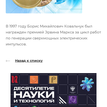
В 1997 году Борис Михайлович Ковальчук был
награжден премией Эрвина Маркса за цикл работ
по генерации сверхмощных электрических
импульсов.
Назад к списку