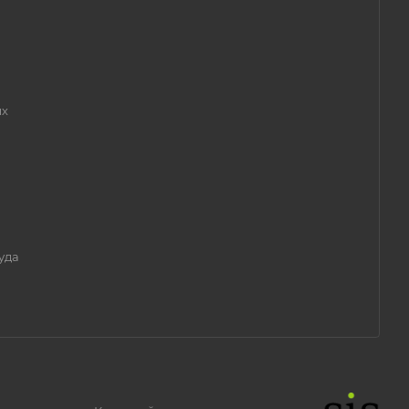
ых
уда