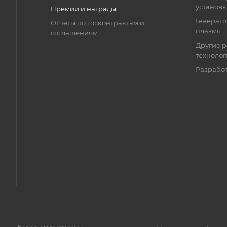
установ
Премии и награды
Генерато
Отчеты по госконтрактам и
плазмы
соглашениям
Другие р
технолог
Разрабо