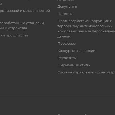
ки
Документы
ры газовой и металлической
Патенты
Противодействие коррупции и
азработанные установки,
терроризму, антимонопольный
ии и устройства
комплаенс, защита персональн
тки прошлых лет
данных
Профсоюз
Конкурсы и вакансии
Реквизиты
Фирменный стиль
Система управления охраной тр