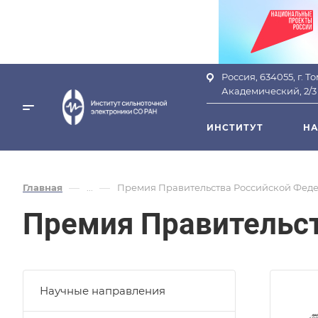
Россия, 634055, г. Т
Академический, 2/3
ИНСТИТУТ
НА
—
—
Главная
...
Премия Правительства Российской Фед
Премия Правительс
Научные направления