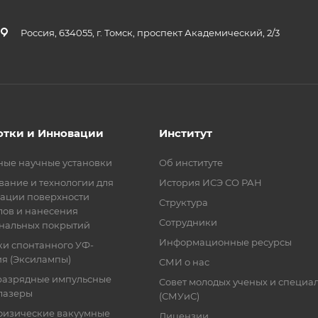
Россия, 634055, г. Томск, проспект Академический, 2/3
отки и Инновации
Институт
ные научные установки
Об институте
ание и технологии для
История ИСЭ СО РАН
ации поверхности
Структура
лов и нанесения
Сотрудники
нальных покрытий
Информационные ресурсы
ки спонтанного УФ-
я (Эксилампы)
СМИ о нас
разрядные импульсные
Совет молодых ученых и специа
лазеры
(СМУиС)
физические вакуумные
Лицензии