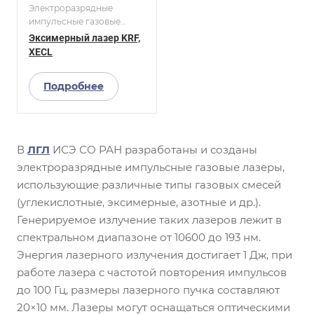
Электроразрядные
импульсные газовые
лазеры
Эксимерный лазер KRF,
XECL
Подробнее
В
ЛГЛ
ИСЭ СО РАН разработаны и созданы
электроразрядные импульсные газовые лазеры,
использующие различные типы газовых смесей
(углекислотные, эксимерные, азотные и др.).
Генерируемое излучение таких лазеров лежит в
спектральном диапазоне от 10600 до 193 нм.
Энергия лазерного излучения достигает 1 Дж, при
работе лазера с частотой повторения импульсов
до 100 Гц, размеры лазерного пучка составляют
20×10 мм. Лазеры могут оснащаться оптическими