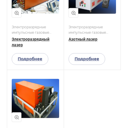
Электроразрядные
Электроразрядные
импульсные газовые
импульсные газовые
лазеры
лазеры
Электроразрядный
Азотный лазер
лазер
Подробнее
Подробнее