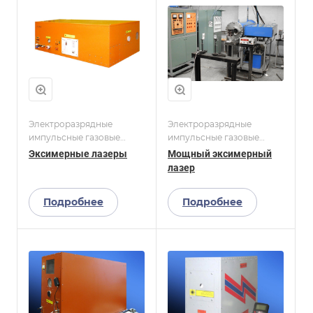
Электроразрядные
Электроразрядные
импульсные газовые
импульсные газовые
лазеры
лазеры
Эксимерные лазеры
Мощный эксимерный
лазер
Подробнее
Подробнее