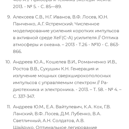
2013. - № 5. - С. 85—89.
Алексеев С.В., Н.Г. Иванов, В.Ф. Лосев, Ю.Н.
Панченко, А.Г. Ястремский. Численное
моделирование усиления коротких импульсов
в активной среде XeF(C-A) усилителя // Оптика
атмосферы и океана. – 2013 - Т.26 - №10 - С. 863-
866.
Андреев Ю.А., Кошелев В.И., Романченко И.В.,
Ростов В.В., Сухушин К.Н. Генерация и
излучение мощных сверхширокополосных
импульсов с управляемым спектром // Ра-
диотехника и электроника. - 2013. – Т. 58. - № 4. –
С. 337-347.
Андреев Ю.М., Е.А. Вайтулевич, К.А. Кох, Г.В.
Ланский, В.Ф. Лосев, Д.М. Лубенко, В.А.
Светличный, А.Н. Солдатов, А.В.
Шайдуко. Оптимальное легирование