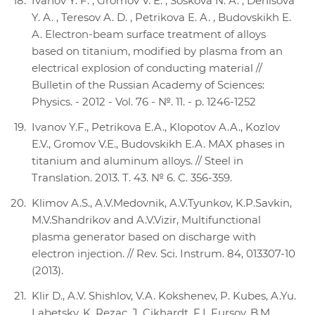
Ivanov Y. F. , Gromov V. E. , Soskova N. A. , Denisova
Y. A. , Teresov A. D. , Petrikova E. A. , Budovskikh E.
A. Electron-beam surface treatment of alloys
based on titanium, modified by plasma from an
electrical explosion of conducting material //
Bulletin of the Russian Academy of Sciences:
Physics. - 2012 - Vol. 76 - №. 11. - p. 1246-1252
Ivanov Y.F., Petrikova E.A., Klopotov A.A., Kozlov
E.V., Gromov V.E., Budovskikh E.A. MAX phases in
titanium and aluminum alloys. // Steel in
Translation. 2013. Т. 43. № 6. С. 356-359.
Klimov A.S., A.V.Medovnik, A.V.Tyunkov, K.P.Savkin,
M.V.Shandrikov and A.V.Vizir, Multifunctional
plasma generator based on discharge with
electron injection. // Rev. Sci. Instrum. 84, 013307-10
(2013).
Klir D., A.V. Shishlov, V.A. Kokshenev, P. Kubes, A.Yu.
Labetsky, K. Rezac, J. Cikhardt, F.I. Fursov, B.M.