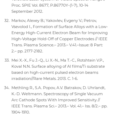
Proc. SPIE Vol. 8677, Р.86770Y-(1-7), 10-14
September 2012.
Markov, Alexey B.; Yakovlev, Evgeny V.; Petrov,
Vsevolod I., Formation of Surface Alloys with a Low-
Energy High-Current Electron Beam for Improving
High-Voltage Hold-Off of Copper Electrodes // IEEE
Trans. Plasma Science.– 2013.– V.41.–Issue: 8 Part:
2.– pp. 2177-2182.
Mei X.-X., Fu J.-Q., Li X.-N., Ma T.-C., Rotshtein V.P.,
Koval N.N. Surface alloying of Al films/Ti substrate
based on high-current pulsed electron beams
irradiation//Rare Metals. 2013. С. 1-6.
Methling R., S.A. Popov, A.V. Batrakov, D. Uhrlandt,
K.-D. Weltmann. Spectroscopy of Single Vacuum
Arc Cathode Spots With Improved Sensitivity //
IEEE Trans. Plasma Sci.– 2013.– Vol. 41.– Iss. 8/2.– pp.
1904-1910.