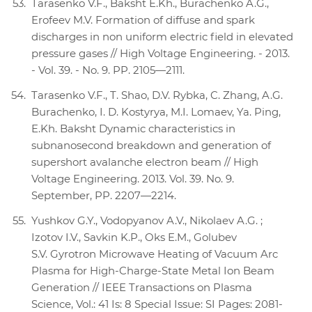
Tarasenko V.F., Baksht E.Kh., Burachenko A.G.,
Erofeev M.V. Formation of diffuse and spark
discharges in non uniform electric field in elevated
pressure gases // High Voltage Engineering. - 2013.
- Vol. 39. - No. 9. PP. 2105—2111.
Tarasenko V.F., T. Shao, D.V. Rybka, C. Zhang, A.G.
Burachenko, I. D. Kostyrya, M.I. Lomaev, Ya. Ping,
E.Kh. Baksht Dynamic characteristics in
subnanosecond breakdown and generation of
supershort avalanche electron beam // High
Voltage Engineering. 2013. Vol. 39. No. 9.
September, PP. 2207—2214.
Yushkov G.Y., Vodopyanov A.V., Nikolaev A.G. ;
Izotov I.V., Savkin K.P., Oks E.M., Golubev
S.V. Gyrotron Microwave Heating of Vacuum Arc
Plasma for High-Charge-State Metal Ion Beam
Generation // IEEE Transactions on Plasma
Science, Vol.: 41 Is: 8 Special Issue: SI Pages: 2081-