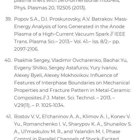
plasma liners with zero-dimensional mod-els,
Phys. Plasmas 20, 112505 (2013).
Popov S.A., D.I. Proskurovsky, A.V. Batrakov. Mass-
Energy Analysis of Ions Generated in the Anode
Plasma of a High-Current Vacuum Spark // IEEE
Trans. Plasma Sci.– 2013.– Vol. 41.– Iss. 8/2.– pp.
2097-2106.
Psakhie Sergey, Vladimir Ovcharenko, Baohai Yu,
Evgeny Shilko, Sergey Astafurov, Yury Ivanov,
Alexey Byeli, Alexey Mokhovikov. Influence of
Features of Interphase Boundaries on Mechanical
Properties and Fracture Pattern in Metal-Ceramic
Composites // J. Mater. Sci. Technol. – 2013. –
V.29(11). – Р. 1025-1034.
Rostov V. V., El’chaninov A. A., Klimov A. I., Konev V.
Yu., Romanchenko I. V., Sharypov K. A., Shunailov S.
A., Ul’maskulov M. R., and Yalandin M. I. Phase
Control in Parallel Channels of Shock-Excited