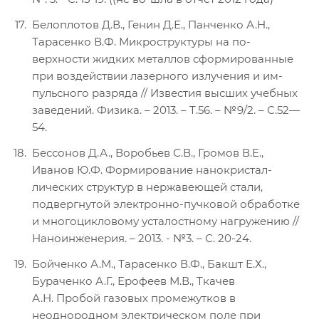
Белоплотов Д.В., Генин Д.Е., Панченко А.Н.,
Тарасенко В.Ф. Микроструктуры на по-
верхности жидких металлов сформированные
при воздействии лазерного излучения и им-
пульсного разряда // Известия высших учебных
заведений. Физика. – 2013. – Т.56. – №9/2. – С.52—
54.
Бессонов Д.А., Воробьев С.В., Громов В.Е.,
Иванов Ю.Ф. Формирование нанокристал-
лических структур в нержавеющей стали,
подвергнутой электронно-пучковой обработке
и многоцикловому усталостному нагружению //
Наноинженерия. – 2013. - №3. – С. 20-24.
Бойченко А.М., Тарасенко В.Ф., Бакшт Е.Х.,
Бураченко А.Г., Ерофеев М.В., Ткачев
А.Н. Пробой газовых промежутков в
неоднородном электрическом поле при