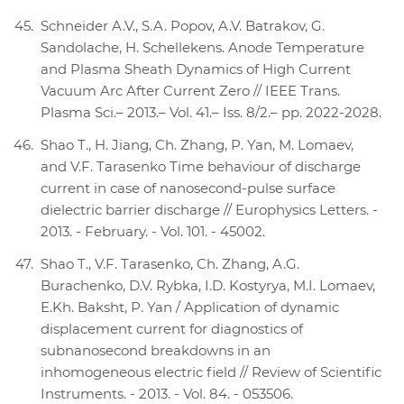
Schneider A.V., S.A. Popov, A.V. Batrakov, G.
Sandolache, H. Schellekens. Anode Temperature
and Plasma Sheath Dynamics of High Current
Vacuum Arc After Current Zero // IEEE Trans.
Plasma Sci.– 2013.– Vol. 41.– Iss. 8/2.– pp. 2022-2028.
Shao T., H. Jiang, Ch. Zhang, P. Yan, M. Lomaev,
and V.F. Tarasenko Time behaviour of discharge
current in case of nanosecond-pulse surface
dielectric barrier discharge // Europhysics Letters. -
2013. - February. - Vol. 101. - 45002.
Shao T., V.F. Tarasenko, Ch. Zhang, A.G.
Burachenko, D.V. Rybka, I.D. Kostyrya, M.I. Lomaev,
E.Kh. Baksht, P. Yan / Application of dynamic
displacement current for diagnostics of
subnanosecond breakdowns in an
inhomogeneous electric field // Review of Scientific
Instruments. - 2013. - Vol. 84. - 053506.