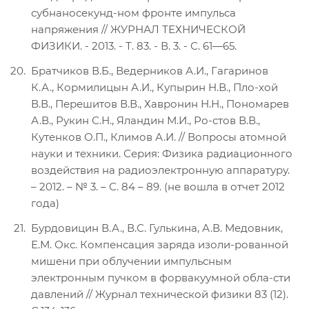
субнаносекунд-ном фронте импульса
напряжения // ЖУРНАЛ ТЕХНИЧЕСКОЙ
ФИЗИКИ. - 2013. - Т. 83. - В. 3. - С. 61—65.
Братчиков В.Б., Ведерников А.И., Гагаринов
К.А., Кормилицын А.И., Купырин Н.В., Пло-хой
В.В., Перешитов В.В., Хавронин Н.Н., Пономарев
А.В., Рукин С.Н., Яландин М.И., Ро-стов В.В.,
Кутенков О.П., Климов А.И. // Вопросы атомной
науки и техники. Серия: Физика радиационного
воздействия на радиоэлектронную аппаратуру.
– 2012. – № 3. – С. 84 – 89. (не вошла в отчет 2012
года)
Бурдовицин В.А., В.С. Гулькина, А.В. Медовник,
Е.М. Окс. Компенсация заряда изоли-рованной
мишени при облучении импульсным
электронным пучком в форвакуумной обла-сти
давлений // Журнал технической физики 83 (12).