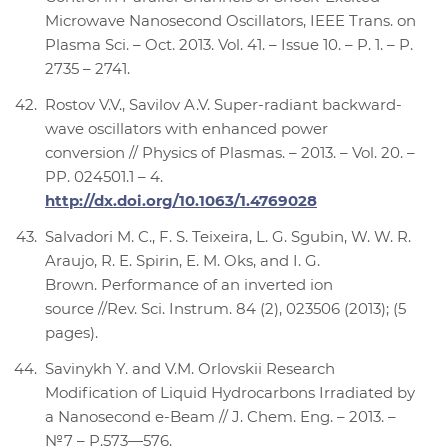
Microwave Nanosecond Oscillators, IEEE Trans. on
Plasma Sci. – Oct. 2013. Vol. 41. – Issue 10. – P. 1. – P.
2735 – 2741.
Rostov V.V., Savilov A.V. Super-radiant backward-
wave oscillators with enhanced power
conversion // Physics of Plasmas. – 2013. – Vol. 20. –
PP. 024501.1 – 4.
http://dx.doi.org/10.1063/1.4769028
Salvadori M. C., F. S. Teixeira, L. G. Sgubin, W. W. R.
Araujo, R. E. Spirin, E. M. Oks, and I. G.
Brown. Performance of an inverted ion
source //Rev. Sci. Instrum. 84 (2), 023506 (2013); (5
pages).
Savinykh Y. and V.M. Orlovskii Research
Modification of Liquid Hydrocarbons Irradiated by
a Nanosecond e-Beam // J. Chem. Eng. – 2013. –
№7 – P.573—576.