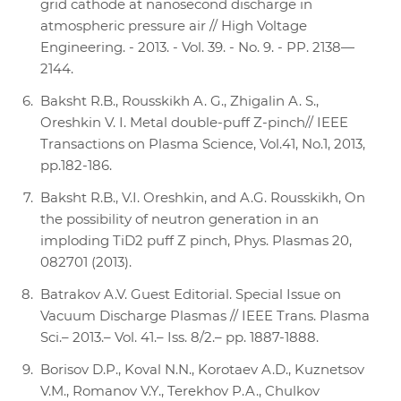
grid cathode at nanosecond discharge in
atmospheric pressure air // High Voltage
Engineering. - 2013. - Vol. 39. - No. 9. - PP. 2138—
2144.
Baksht R.B., Rousskikh A. G., Zhigalin A. S.,
Oreshkin V. I. Metal double-puff Z-pinch// IEEE
Transactions on Plasma Science, Vol.41, No.1, 2013,
pp.182-186.
Baksht R.B., V.I. Oreshkin, and A.G. Rousskikh, On
the possibility of neutron generation in an
imploding TiD2 puff Z pinch, Phys. Plasmas 20,
082701 (2013).
Batrakov A.V. Guest Editorial. Special Issue on
Vacuum Discharge Plasmas // IEEE Trans. Plasma
Sci.– 2013.– Vol. 41.– Iss. 8/2.– pp. 1887-1888.
Borisov D.P., Koval N.N., Korotaev A.D., Kuznetsov
V.M., Romanov V.Y., Terekhov P.A., Chulkov