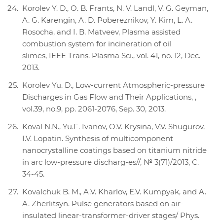
Korolev Y. D., O. B. Frants, N. V. Landl, V. G. Geyman,
A. G. Karengin, A. D. Pobereznikov, Y. Kim, L. A.
Rosocha, and I. B. Matveev, Plasma assisted
combustion system for incineration of oil
slimes, IEEE Trans. Plasma Sci., vol. 41, no. 12, Dec.
2013.
Korolev Yu. D., Low-current Atmospheric-pressure
Discharges in Gas Flow and Their Applications, ,
vol.39, no.9, pp. 2061-2076, Sep. 30, 2013.
Koval N.N., Yu.F. Ivanov, O.V. Krysina, V.V. Shugurov,
I.V. Lopatin. Synthesis of multicomponent
nanocrystalline coatings based on titanium nitride
in arc low-pressure discharg-es//, № 3(71)/2013, С.
34-45.
Kovalchuk B. M., A.V. Kharlov, E.V. Kumpyak, and A.
A. Zherlitsyn. Pulse generators based on air-
insulated linear-transformer-driver stages/ Phys.