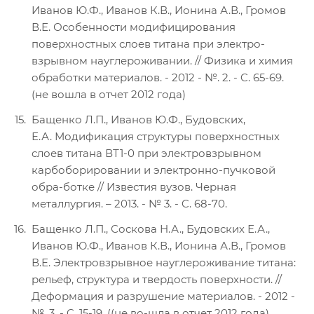
Иванов Ю.Ф., Иванов К.В., Ионина А.В., Громов
В.Е. Особенности модифицирования
поверхностных слоев титана при электро-
взрывном науглероживании. // Физика и химия
обработки материалов. - 2012 - №. 2. - C. 65-69.
(не вошла в отчет 2012 года)
Бащенко Л.П., Иванов Ю.Ф., Будовских,
Е.А. Модификация структуры поверхностных
слоев титана ВТ1-0 при электровзрывном
карбоборировании и электронно-пучковой
обра-ботке // Известия вузов. Черная
металлургия. – 2013. - № 3. - C. 68-70.
Бащенко Л.П., Соскова Н.А., Будовских Е.А.,
Иванов Ю.Ф., Иванов К.В., Ионина А.В., Громов
В.Е. Электровзрывное науглероживание титана:
рельеф, структура и твердость поверхности. //
Деформация и разрушение материалов. - 2012 -
№. 3. - C. 15-19. ((не во-шла в отчет 2012 года)