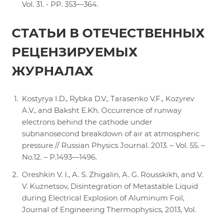
Vol. 31. - PP. 353—364.
СТАТЬИ В ОТЕЧЕСТВЕННЫХ
РЕЦЕНЗИРУЕМЫХ
ЖУРНАЛАХ
Kostyrya I.D., Rybka D.V., Tarasenko V.F., Kozyrev
A.V., and Baksht E.Kh. Occurrence of runway
electrons behind the cathode under
subnanosecond breakdown of air at atmospheric
pressure // Russian Physics Journal. 2013. – Vol. 55. –
No.12. – Р.1493—1496.
Oreshkin V. I., A. S. Zhigalin, A. G. Rousskikh, and V.
V. Kuznetsov, Disintegration of Metastable Liquid
during Electrical Explosion of Aluminum Foil,
Journal of Engineering Thermophysics, 2013, Vol.