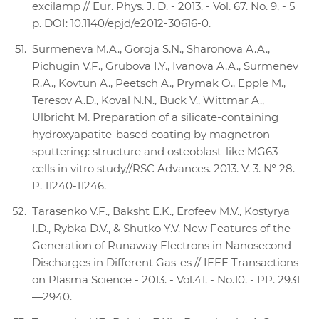
excilamp // Eur. Phys. J. D. - 2013. - Vol. 67. No. 9, - 5
p. DOI: 10.1140/epjd/e2012-30616-0.
Surmeneva M.A., Goroja S.N., Sharonova A.A.,
Pichugin V.F., Grubova I.Y., Ivanova A.A., Surmenev
R.A., Kovtun A., Peetsch A., Prymak O., Epple M.,
Teresov A.D., Koval N.N., Buck V., Wittmar A.,
Ulbricht M. Preparation of a silicate-containing
hydroxyapatite-based coating by magnetron
sputtering: structure and osteoblast-like MG63
cells in vitro study//RSC Advances. 2013. V. 3. № 28.
P. 11240-11246.
Tarasenko V.F., Baksht E.K., Erofeev M.V., Kostyrya
I.D., Rybka D.V., & Shutko Y.V. New Features of the
Generation of Runaway Electrons in Nanosecond
Discharges in Different Gas-es // IEEE Transactions
on Plasma Science - 2013. - Vol.41. - No.10. - PP. 2931
—2940.