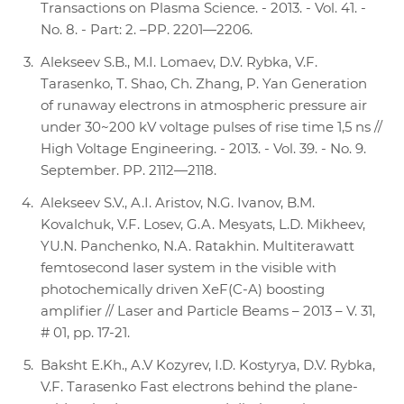
Transactions on Plasma Science. - 2013. - Vol. 41. -
No. 8. - Part: 2. –PP. 2201—2206.
Alekseev S.B., M.I. Lomaev, D.V. Rybka, V.F.
Tarasenko, T. Shao, Ch. Zhang, P. Yan Generation
of runaway electrons in atmospheric pressure air
under 30~200 kV voltage pulses of rise time 1,5 ns //
High Voltage Engineering. - 2013. - Vol. 39. - No. 9.
September. PP. 2112—2118.
Alekseev S.V., A.I. Aristov, N.G. Ivanov, B.M.
Kovalchuk, V.F. Losev, G.A. Mesyats, L.D. Mikheev,
YU.N. Panchenko, N.A. Ratakhin. Multiterawatt
femtosecond laser system in the visible with
photochemically driven XeF(C-A) boosting
amplifier // Laser and Particle Beams – 2013 – V. 31,
# 01, pp. 17-21.
Baksht E.Kh., A.V Kozyrev, I.D. Kostyrya, D.V. Rybka,
V.F. Tarasenko Fast electrons behind the plane-