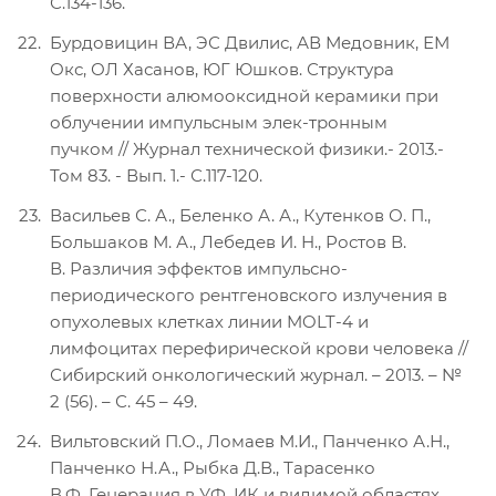
С.134-136.
Бурдовицин ВА, ЭС Двилис, АВ Медовник, ЕМ
Окс, ОЛ Хасанов, ЮГ Юшков. Структура
поверхности алюмооксидной керамики при
облучении импульсным элек-тронным
пучком // Журнал технической физики.- 2013.-
Том 83. - Вып. 1.- С.117-120.
Васильев С. А., Беленко А. А., Кутенков О. П.,
Большаков М. А., Лебедев И. Н., Ростов В.
В. Различия эффектов импульсно-
периодического рентгеновского излучения в
опухолевых клетках линии MOLT-4 и
лимфоцитах перефирической крови человека //
Сибирский онкологический журнал. – 2013. – №
2 (56). – С. 45 – 49.
Вильтовский П.О., Ломаев М.И., Панченко А.Н.,
Панченко Н.А., Рыбка Д.В., Тарасенко
В.Ф. Генерация в УФ, ИК и видимой областях