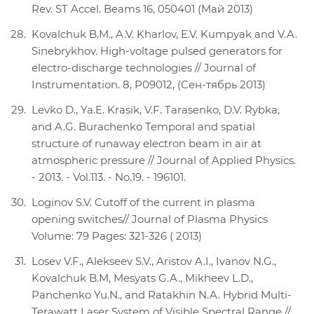
Rev. ST Accel. Beams 16, 050401 (Май 2013)
Kovalchuk B.M., A.V. Kharlov, E.V. Kumpyak and V.A.
Sinebrykhov. High-voltage pulsed generators for
electro-discharge technologies // Journal of
Instrumentation. 8, P09012, (Сен-тябрь 2013)
Levko D., Ya.E. Krasik, V.F. Tarasenko, D.V. Rybka,
and A.G. Burachenko Temporal and spatial
structure of runaway electron beam in air at
atmospheric pressure // Journal of Applied Physics.
- 2013. - Vol.113. - No.19. - 196101.
Loginov S.V. Cutoff of the current in plasma
opening switches// Journal оf Plasma Physics
Volume: 79 Pages: 321-326 ( 2013)
Losev V.F., Alekseev S.V., Aristov A.I., Ivanov N.G.,
Kovalchuk B.M, Mesyats G.A., Mikheev L.D.,
Panchenko Yu.N., and Ratakhin N.A. Hybrid Multi-
Terawatt Laser System of Visible Spectral Range //