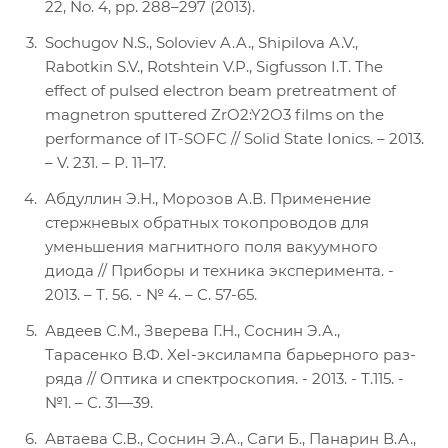
22, No. 4, pp. 288–297 (2013).
Sochugov N.S., Soloviev A.A., Shipilova A.V.,
Rabotkin S.V., Rotshtein V.P., Sigfusson I.T. The
effect of pulsed electron beam pretreatment of
magnetron sputtered ZrO2:Y2O3 films on the
performance of IT-SOFC // Solid State Ionics. – 2013.
– V. 231. – Р. 11–17.
Абдуллин Э.Н., Морозов А.В. Применение
стержневых обратных токопроводов для
уменьшения магнитного поля вакуумного
диода // Приборы и техника эксперимента. -
2013. – Т. 56. - № 4. – С. 57-65.
Авдеев С.М., Зверева Г.Н., Соснин Э.А.,
Тарасенко В.Ф. XeI-эксилампа барьерного раз-
ряда // Оптика и спектроскопия. - 2013. - Т.115. -
№1. – С. 31—39.
Автаева С.В., Соснин Э.А., Саги Б., Панарин В.А.,