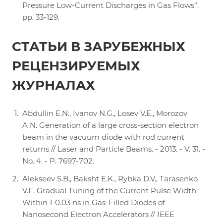
Pressure Low-Current Discharges in Gas Flows”,
pp. 33-129.
СТАТЬИ В ЗАРУБЕЖНЫХ
РЕЦЕНЗИРУЕМЫХ
ЖУРНАЛАХ
Abdullin E.N., Ivanov N.G., Losev V.E., Morozov
A.N. Generation of a large cross-section electron
beam in the vacuum diode with rod current
returns // Laser and Particle Beams. - 2013. - V. 31. -
No. 4. - P. 7697-702.
Alekseev S.B., Baksht E.K., Rybka D.V., Tarasenko
V.F. Gradual Tuning of the Current Pulse Width
Within 1-0.03 ns in Gas-Filled Diodes of
Nanosecond Electron Accelerators // IEEE