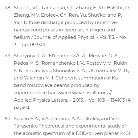
Shao T., V.F. Tarasenko, Ch. Zhang, E. Kh. Baksht, D.
Zhang, M.V. Erofeev, Ch. Ren, Yu. Shut’ko, and P.
Yan Diffuse discharge produced by repetitive
nanosecond pulses in open air, nitrogen and
helium / Journal of Applied Physics. - Vol. 113. - No.
3, - pp. 093301.
Sharypov K. A., El’chaninov A. A., Mesyats G. A.,
Pedos M. S., Romanchenko I. V., Rostov V. V., Rukin
S. N., Shpak V. G., Shunailov S. A., Ul’masculov M. R.,
and Yalandin M. I. Coherent summation of Ka-
band microwave beams produced by
superradiance backward wave oscillators //
Applied Physics Letters. – 2013. – Vol. 103. – 134103 (4
pages).
Sosnin E.A., V.A. Panarin, A.A. Pikulev, and V. F.
Tarasenko Theoretical and experimental study of
the acoustic spectrum of a DBD-driven planar KrCl