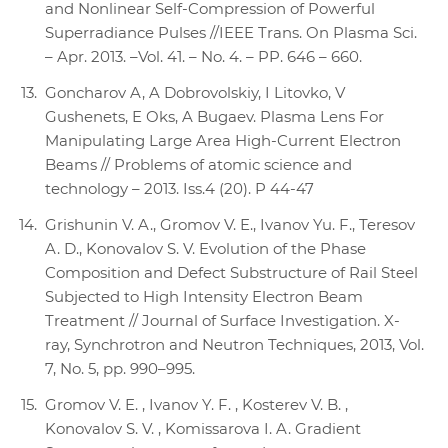
and Nonlinear Self-Compression of Powerful
Superradiance Pulses //IEEE Trans. On Plasma Sci.
– Apr. 2013. –Vol. 41. – No. 4. – PP. 646 – 660.
Goncharov A, A Dobrovolskiy, I Litovko, V
Gushenets, E Oks, A Bugaev. Plasma Lens For
Manipulating Large Area High-Current Electron
Beams // Problems of atomic science and
technology – 2013. Iss.4 (20). P 44-47
Grishunin V. A., Gromov V. E., Ivanov Yu. F., Teresov
A. D., Konovalov S. V. Evolution of the Phase
Composition and Defect Substructure of Rail Steel
Subjected to High Intensity Electron Beam
Treatment // Journal of Surface Investigation. X-
ray, Synchrotron and Neutron Techniques, 2013, Vol.
7, No. 5, pp. 990–995.
Gromov V. E. , Ivanov Y. F. , Kosterev V. B. ,
Konovalov S. V. , Komissarova I. A. Gradient