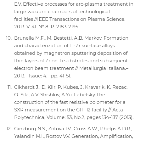
E.V. Effective processes for arc-plasma treatment in
large vacuum chambers of technological
facilities //IEEE Transactions on Plasma Science.
2013. V. 41. № 8. P. 2183-2195.
Brunella M.F., M. Bestetti, A.B. Markov. Formation
and characterization of Ti-Zr sur-face alloys
obtained by magnetron sputtering deposition of
thin layers of Zr on Ti substrates and subsequent
electron beam treatment // Metallurgia Italiana.–
2013.– Issue: 4.– pp. 41-51.
Cikhardt J., D. Klir, P. Kubes, J. Kravarik, K. Rezac,
O. Sila, A.V. Shishlov, A.Yu. Labetsky The
construction of the fast resistive bolometer for a
SXR measurement on the GIT-12 facility // Acta
Polytechnica, Volume: 53, No.2, pages 134-137 (2013).
Ginzburg N.S., Zotova I.V., Cross A.W., Phelps A.D.R.,
Yalandin M.I., Rostov V.V. Generation, Amplification,