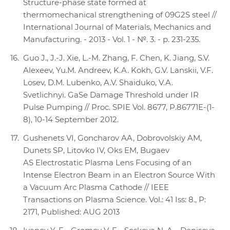
Structure-phase state formed at
thermomechanical strengthening of 09G2S steel //
International Journal of Materials, Mechanics and
Manufacturing. - 2013 - Vol. 1 - №. 3. - p. 231-235.
Guo J., J.-J. Xie, L.-M. Zhang, F. Chen, K. Jiang, S.V.
Alexeev, Yu.M. Andreev, K.A. Kokh, G.V. Lanskii, V.F.
Losev, D.М. Lubenko, A.V. Shaiduko, V.A.
Svetlichnyi. GaSe Damage Threshold under IR
Pulse Pumping // Proc. SPIE Vol. 8677, Р.86771Е-(1-
8), 10-14 September 2012.
Gushenets VI, Goncharov AA, Dobrovolskiy AM,
Dunets SP, Litovko IV, Oks EM, Bugaev
AS Electrostatic Plasma Lens Focusing of an
Intense Electron Beam in an Electron Source With
a Vacuum Arc Plasma Cathode // IEEE
Transactions on Plasma Science. Vol.: 41 Iss: 8., P:
2171, Published: AUG 2013