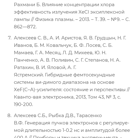
Рахмани Б. Влияние концентрации хлора
эффективность излучения XeCl эксиплексной
лампы // Физика плазмы. – 2013. – Т. 39. – №9. – С.
862—872.
Алексеев С. В., А. И. Аристов, Я. В. Грудцын, Н. Г.
Иванов, Б. М. Ковальчук, Б. Ф. Лосев, С. Б.
Мамаев, Г. А. Месяц, Л. Д. Михеев, Ю. Н.
Панченко, А. В. Поливин, С. Г. Степанов, Н. А.
Ратахин, В. И. Яловой, А. Г.
Ястремский. Гибридные фемтосекундные
системы ви-димого диапазона на основе
XeF(C–A)-усилителя: состояние и перспективы //
Кванто-вая электроника, 2013, Том 43, № 3, с.
190-200.
Алексеев С.Б., Рыбка Д.В., Тарасенко
В.Ф. Генерация пучков электронов с регулируе-
мой длительностью 1-0.2 нс и амплитудой более
400 А // Приборы и техника экспери-мента. -