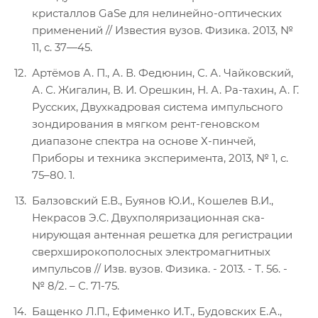
кристаллов GaSe для нелинейно-оптических
применений // Известия вузов. Физика. 2013, №
11, с. 37—45.
Артёмов А. П., А. В. Федюнин, С. А. Чайковский,
А. С. Жигалин, В. И. Орешкин, Н. А. Ра-тахин, А. Г.
Русских, Двухкадровая система импульсного
зондирования в мягком рент-геновском
диапазоне спектра на основе Х-пинчей,
Приборы и техника эксперимента, 2013, № 1, с.
75–80. 1.
Балзовский Е.В., Буянов Ю.И., Кошелев В.И.,
Некрасов Э.С. Двухполяризационная ска-
нирующая антенная решетка для регистрации
сверхширокополосных электромагнитных
импульсов // Изв. вузов. Физика. - 2013. - Т. 56. -
№ 8/2. – С. 71-75.
Бащенко Л.П., Ефименко И.Т., Будовских Е.А.,