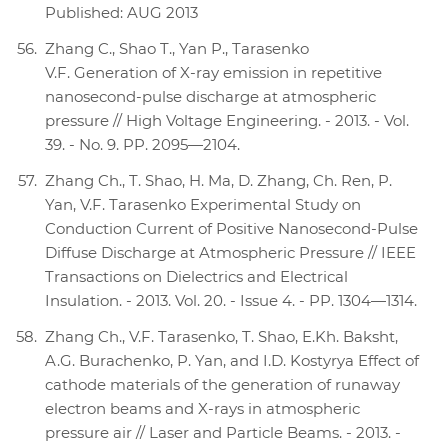
Published: AUG 2013
Zhang C., Shao T., Yan P., Tarasenko
V.F. Generation of X-ray emission in repetitive
nanosecond-pulse discharge at atmospheric
pressure // High Voltage Engineering. - 2013. - Vol.
39. - No. 9. PP. 2095—2104.
Zhang Ch., T. Shao, H. Ma, D. Zhang, Ch. Ren, P.
Yan, V.F. Tarasenko Experimental Study on
Conduction Current of Positive Nanosecond-Pulse
Diffuse Discharge at Atmospheric Pressure // IEEE
Transactions on Dielectrics and Electrical
Insulation. - 2013. Vol. 20. - Issue 4. - PP. 1304—1314.
Zhang Ch., V.F. Tarasenko, T. Shao, E.Kh. Baksht,
A.G. Burachenko, P. Yan, and I.D. Kostyrya Effect of
cathode materials of the generation of runaway
electron beams and X-rays in atmospheric
pressure air // Laser and Particle Beams. - 2013. -