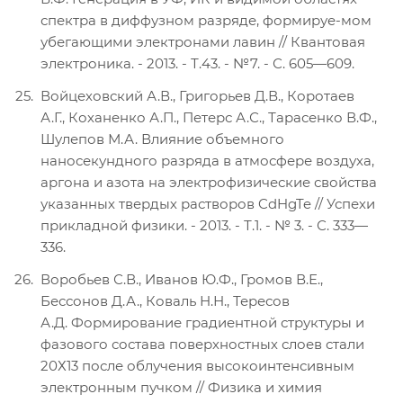
спектра в диффузном разряде, формируе-мом
убегающими электронами лавин // Квантовая
электроника. - 2013. - Т.43. - №7. - С. 605—609.
Войцеховский А.В., Григорьев Д.В., Коротаев
А.Г., Коханенко А.П., Петерс А.С., Тарасенко В.Ф.,
Шулепов М.А. Влияние объемного
наносекундного разряда в атмосфере воздуха,
аргона и азота на электрофизические свойства
указанных твердых растворов CdHgTe // Успехи
прикладной физики. - 2013. - Т.1. - № 3. - С. 333—
336.
Воробьев С.В., Иванов Ю.Ф., Громов В.Е.,
Бессонов Д.А., Коваль Н.Н., Тересов
А.Д. Формирование градиентной структуры и
фазового состава поверхностных слоев стали
20Х13 после облучения высокоинтенсивным
электронным пучком // Физика и химия