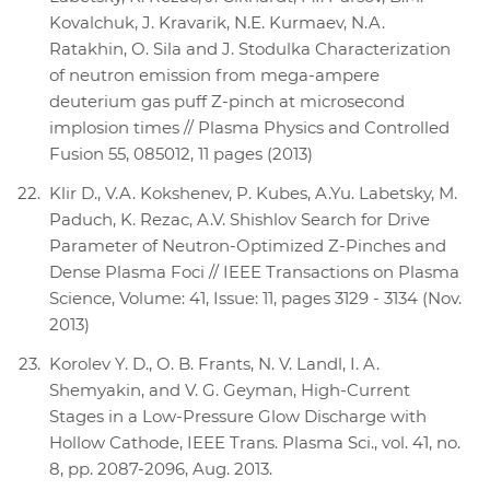
Kovalchuk, J. Kravarik, N.E. Kurmaev, N.A.
Ratakhin, O. Sila and J. Stodulka Characterization
of neutron emission from mega-ampere
deuterium gas puff Z-pinch at microsecond
implosion times // Plasma Physics and Controlled
Fusion 55, 085012, 11 pages (2013)
Klir D., V.A. Kokshenev, P. Kubes, A.Yu. Labetsky, M.
Paduch, K. Rezac, A.V. Shishlov Search for Drive
Parameter of Neutron-Optimized Z-Pinches and
Dense Plasma Foci // IEEE Transactions on Plasma
Science, Volume: 41, Issue: 11, pages 3129 - 3134 (Nov.
2013)
Korolev Y. D., O. B. Frants, N. V. Landl, I. A.
Shemyakin, and V. G. Geyman, High-Current
Stages in a Low-Pressure Glow Discharge with
Hollow Cathode, IEEE Trans. Plasma Sci., vol. 41, no.
8, pp. 2087-2096, Aug. 2013.