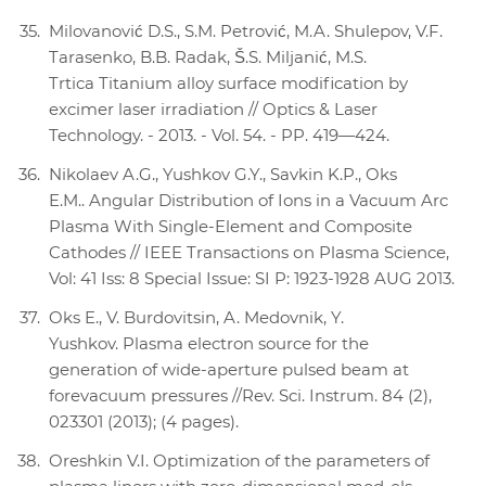
Milovanović D.S., S.M. Petrović, M.A. Shulepov, V.F.
Tarasenko, B.B. Radak, Š.S. Miljanić, M.S.
Trtica Titanium alloy surface modification by
excimer laser irradiation // Optics & Laser
Technology. - 2013. - Vol. 54. - PP. 419—424.
Nikolaev A.G., Yushkov G.Y., Savkin K.P., Oks
E.M.. Angular Distribution of Ions in a Vacuum Arc
Plasma With Single-Element and Composite
Cathodes // IEEE Transactions оn Plasma Science,
Vol: 41 Iss: 8 Special Issue: SI P: 1923-1928 AUG 2013.
Oks E., V. Burdovitsin, A. Medovnik, Y.
Yushkov. Plasma electron source for the
generation of wide-aperture pulsed beam at
forevacuum pressures //Rev. Sci. Instrum. 84 (2),
023301 (2013); (4 pages).
Oreshkin V.I. Optimization of the parameters of