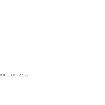
В С HCI И SF
6