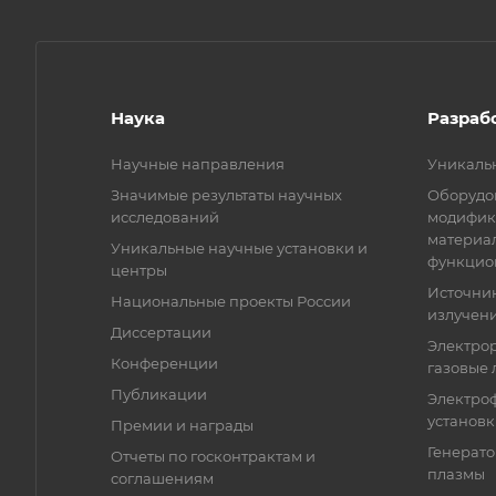
Наука
Разраб
Научные направления
Уникаль
Значимые результаты научных
Оборудов
исследований
модифик
материа
Уникальные научные установки и
функцио
центры
Источни
Национальные проекты России
излучени
Диссертации
Электро
Конференции
газовые 
Публикации
Электро
установ
Премии и награды
Генерато
Отчеты по госконтрактам и
плазмы
соглашениям