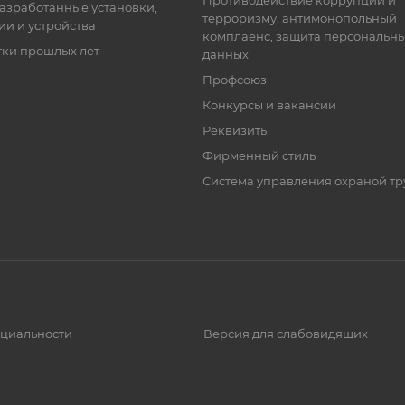
Противодействие коррупции и
азработанные установки,
терроризму, антимонопольный
ии и устройства
комплаенс, защита персональн
тки прошлых лет
данных
Профсоюз
Конкурсы и вакансии
Реквизиты
Фирменный стиль
Система управления охраной тр
циальности
Версия для слабовидящих