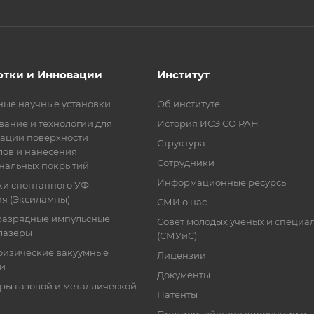
отки и Инновации
Институт
ные научные установки
Об институте
ание и технологии для
История ИСЭ СО РАН
ации поверхности
Структура
лов и нанесения
Сотрудники
нальных покрытий
Информационные ресурсы
ки спонтанного УФ-
я (Эксилампы)
СМИ о нас
разрядные импульсные
Совет молодых ученых и специа
лазеры
(СМУиС)
физические вакуумные
Лицензии
ки
Документы
ры газовой и металлической
Патенты