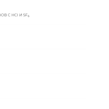
В С HCI И SF
6