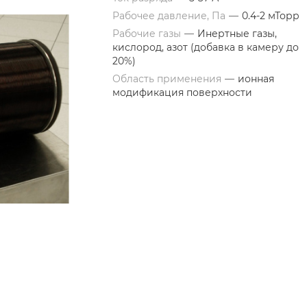
Рабочее давление, Па
—
0.4-2 мТорр
Рабочие газы
—
Инертные газы,
кислород, азот (добавка в камеру до
20%)
Область применения
—
ионная
модификация поверхности