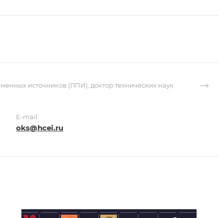
енных источников (ЛПИ), доктор технических наук
E-mail
oks@hcei.ru