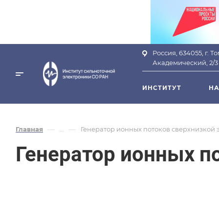
Россия, 634055, г. Т
Академический, 2/3
ИНСТИТУТ
НА
—
—
Главная
...
Генератор ионных потоков сверхнизкой 
Генератор ионных п