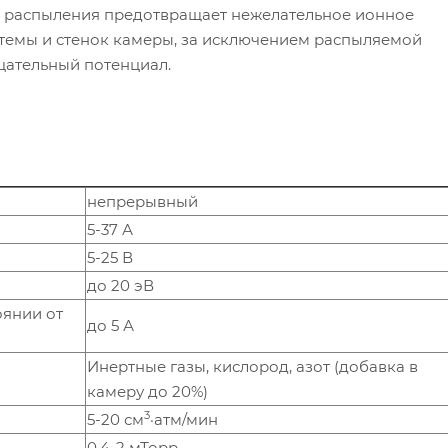
а распыления предотвращает нежелательное ионное
темы и стенок камеры, за исключением распыляемой
цательный потенциал.
непрерывный
5-37 А
5-25 В
до 20 эВ
оянии от
до 5 А
Инертные газы, кислород, азот (добавка в
камеру до 20%)
3
5-20 см
·атм/мин
0.4-2 мТорр