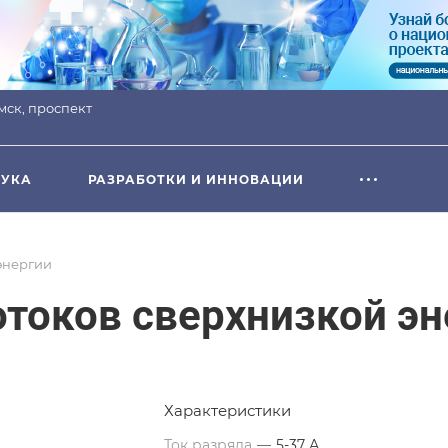
омск, проспект
УКА
РАЗРАБОТКИ И ИННОВАЦИИ
энергии
отоков сверхнизкой эн
Характеристики
Ток разряда
—
5-37 А