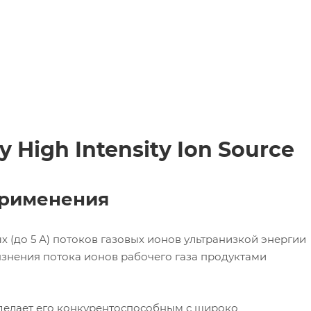
y High Intensity Ion Source
применения
 (до 5 А) потоков газовых ионов ультранизкой энергии
язнения потока ионов рабочего газа продуктами
 делает его конкурентоспособным с широко