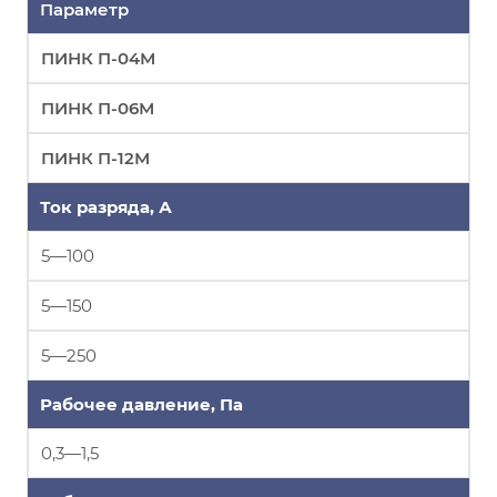
Параметр
ПИНК П-04М
ПИНК П-06М
ПИНК П-12М
Ток разряда, А
5—100
5—150
5—250
Рабочее давление, Па
0,3—1,5