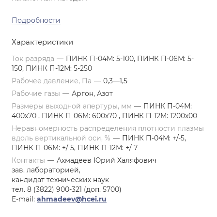
Подробности
Характеристики
Ток разряда
—
ПИНК П-04М: 5-100, ПИНК П-06М: 5-
150, ПИНК П-12М: 5-250
Рабочее давление, Па
—
0,3—1,5
Рабочие газы
—
Аргон, Азот
Размеры выходной апертуры, мм
—
ПИНК П-04М:
400х70 , ПИНК П-06М: 600х70 , ПИНК П-12М: 1200х00
Неравномерность распределения плотности плазмы
вдоль вертикальной оси, %
—
ПИНК П-04М: +/-5,
ПИНК П-06М: +/-5, ПИНК П-12М: +/-7
Контакты
—
Ахмадеев Юрий Халяфович
зав. лабораторией,
кандидат технических наук
тел. 8 (3822) 900-321 (доп. 5700)
E-mail:
ahmadeev@hcei.ru