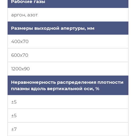
Рабочие газы
аргон, азот
Размеры выходной апертуры, мм
400х70
600х70
1200х90
Неравномерность распределения плотности
плазмы вдоль вертикальной оси, %
±5
±5
±7