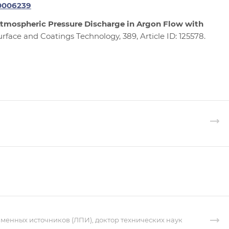
.0006239
Atmospheric Pressure Discharge in Argon Flow with
urface and Coatings Technology, 389, Article ID: 125578.
енных источников (ЛПИ), доктор технических наук