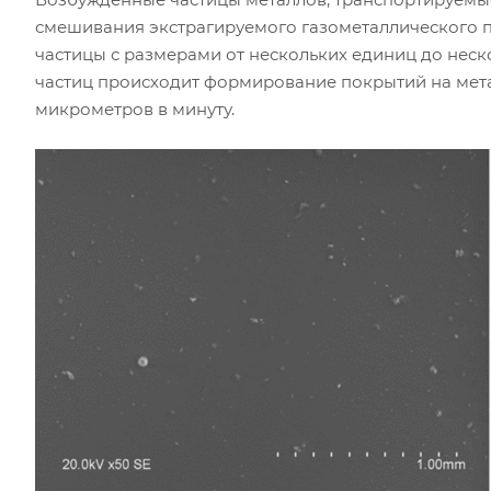
смешивания экстрагируемого газометаллического п
частицы с размерами от нескольких единиц до нес
частиц происходит формирование покрытий на мета
микрометров в минуту.