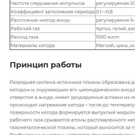
Частота следования импульсов
регулируемая 2
Коэффициент заполнения периода
0.1—0.8
Расстояние «катод-анод»
регулируемое 5
Рабочий газ
Аргон, гелий, аз
Расход газа
1000 sccm
Материалы катода
Магний, цинк, и
Принцип работы
Разрядная система источника плазмы образована д
катодом и, окружающим его цилиндрическим анодом
отверстия в аноде, имеет эродируемые вставки из 
происходит нагревание катода – тигля до температу
поверхности катода формируется выпуклый жидкоме
рабочего газа срываются атомы расплавленного ме
газометаллической плазмы, который выносится за п
Возбужденные частицы металлов, транспортируемые 