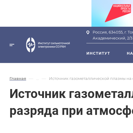
Россия, 634055, г. Т
Академический, 2/3
ИНСТИТУТ
НА
—
—
Главная
...
Источник газометаллической плазмы на
Источник газометал
разряда при атмос