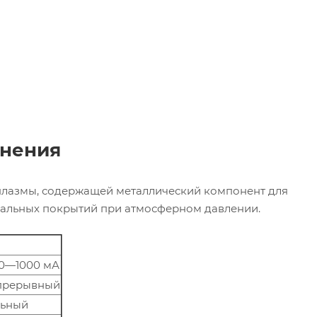
енения
плазмы, содержащей металлический компонент для
альных покрытий при атмосферном давлении.
20—1000 мА
епрерывный
льный