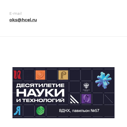
E-mail
oks@hcei.ru