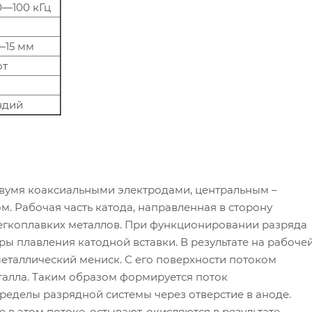
0—100 кГц
—15 мм
от
ндий
вумя коаксиальными электродами, центральным –
. Рабочая часть катода, направленная в сторону
легкоплавких металлов. При функционировании разряда
ры плавления катодной вставки. В результате на рабоче
таллический мениск. С его поверхности потоком
талла. Таким образом формируется поток
ределы разрядной системы через отверстие в аноде.
в этом потоке, остывают, окисляются в результате