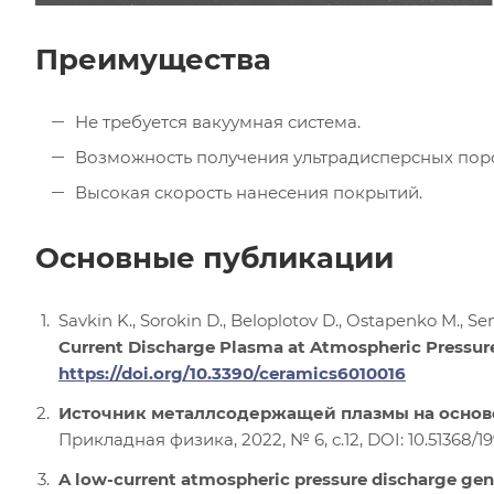
Преимущества
Не требуется вакуумная система.
Возможность получения ультрадисперсных пор
Высокая скорость нанесения покрытий.
Основные публикации
Savkin K., Sorokin D., Beloplotov D., Ostapenko M., Sem
Current Discharge Plasma at Atmospheric Pressur
https://doi.org/10.3390/ceramics6010016
Источник металлсодержащей плазмы на основ
Прикладная физика, 2022, № 6, с.12, DOI: 10.51368/1
A low-current atmospheric pressure discharge g