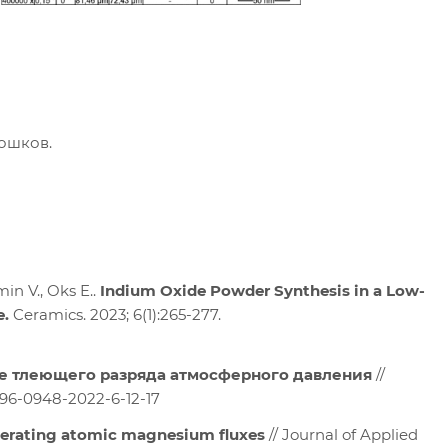
ошков.
in V., Oks E..
Indium Oxide Powder Synthesis in a Low-
e.
Ceramics. 2023; 6(1):265-277.
е тлеющего разряда атмосферного давления
//
996-0948-2022-6-12-17
enerating atomic magnesium fluxes
// Journal of Applied