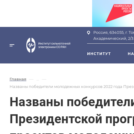
Россия, 634055, г. Т
Академический, 2/3
ИНСТИТУТ
НА
—
—
Главная
...
Названы победители молодежных конкурсов 2022 года През
Названы победител
Президентской прог