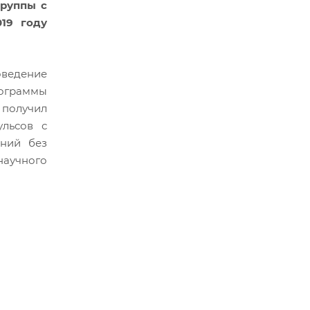
группы с
19 году
оведение
ограммы
получил
ульсов с
иний без
научного