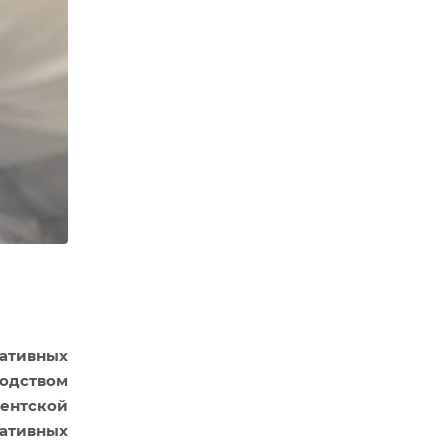
иативных
одством
ентской
ативных