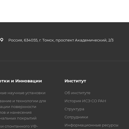
Россия, 634055, г. Томск, проспект Академический, 2/3
отки и Инновации
Институт
ные научные установки
Об институте
ание и технологии для
История ИСЭ СО РАН
ации поверхности
Структура
лов и нанесения
Сотрудники
нальных покрытий
Информационные ресурсы
ки спонтанного УФ-