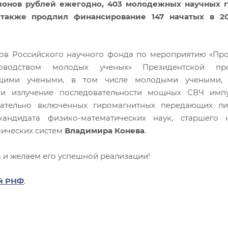
ионов рублей ежегодно, 403 молодежных научных 
также продлил финансирование 147 начатых в 20
нтов Российского научного фонда по мероприятию «Пр
оводством молодых ученых» Президентской пр
дущими учеными, в том числе молодыми учеными, 
 и излучение последовательности мощных СВЧ имп
вательно включенных гиромагнитных передающих л
андидата физико-математических наук, старшего 
мических систем
Владимира Конева
.
 и желаем его успешной реализации!
й
РНФ
.