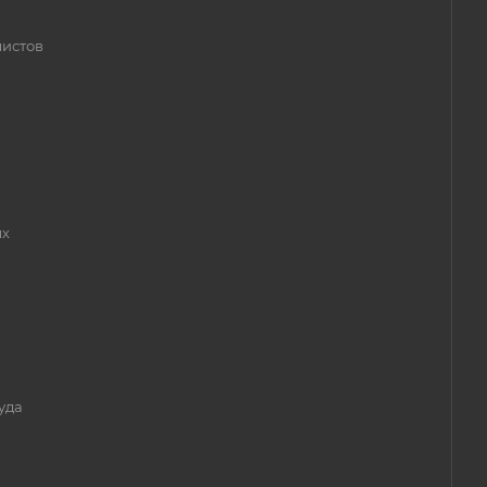
листов
ых
уда