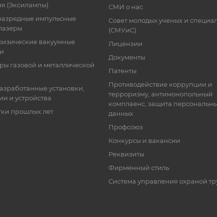
я (Эксилампы)
СМИ о нас
разрядные импульсные
Совет молодых ученых и специа
лазеры
(СМУиС)
физические вакуумные
Лицензии
ки
Документы
ры газовой и металлической
Патенты
Противодействие коррупции и
азработанные установки,
терроризму, антимонопольный
ии и устройства
комплаенс, защита персональн
тки прошлых лет
данных
Профсоюз
Конкурсы и вакансии
Реквизиты
Фирменный стиль
Система управления охраной тр