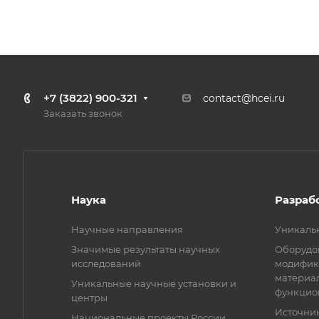
+7 (3822) 900-321
contact@hcei.ru
Заказать звонок
Наука
Разраб
Научные направления
Уникаль
Значимые результаты научных
Оборудов
исследований
модифик
материа
Уникальные научные установки и
функцио
центры
Источни
Национальные проекты России