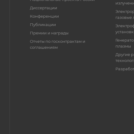
излучени
Диссертации
Электро
Конференции
газовые 
Публикации
Электро
установ
Премии и награды
Генерато
Отчеты по госконтрактам и
плазмы
соглашениям
Другие р
технолог
Разрабо