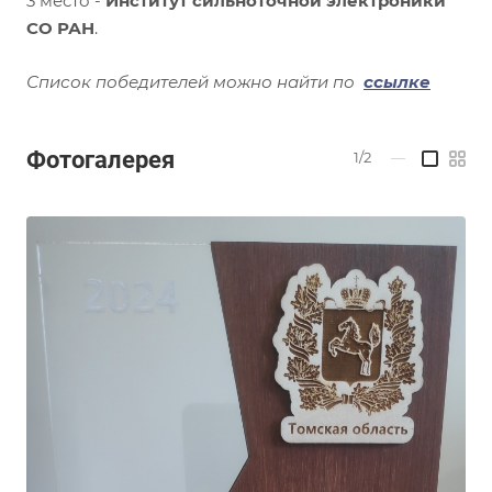
3 место -
Институт сильноточной электроники
СО РАН
.
Список победителей можно найти по
ссылке
Фотогалерея
1/2
—