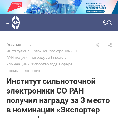
—
—
Главная
...
Институт сильноточной электроники СО
РАН получил награду за 3 место в
номинации «Экспортер года в сфере
промышленности»
Институт сильноточной
электроники СО РАН
получил награду за 3 место
в номинации «Экспортер