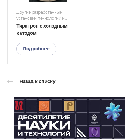
Другие разработанные
установки, технологии и
устройства
Тиратрон с холодным
катодом
Подробнее
Назад к списку