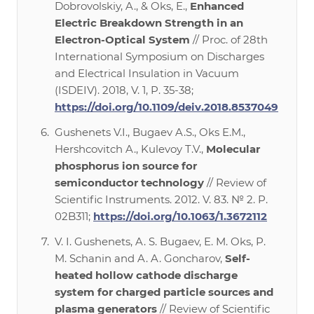
Dobrovolskiy, A., & Oks, E.,
Enhanced
Electric Breakdown Strength in an
Electron-Optical System
// Proc. of 28th
International Symposium on Discharges
and Electrical Insulation in Vacuum
(ISDEIV). 2018, V. 1, P. 35-38;
https://doi.org/10.1109/deiv.2018.8537049
Gushenets V.I., Bugaev A.S., Oks E.M.,
Hershcovitch A., Kulevoy T.V.,
Molecular
phosphorus ion source for
semiconductor technology
// Review of
Scientific Instruments. 2012. V. 83. № 2. P.
02B311;
https://doi.org/10.1063/1.3672112
V. I. Gushenets, A. S. Bugaev, E. M. Oks, P.
M. Schanin and A. A. Goncharov,
Self-
heated hollow cathode discharge
system for charged particle sources and
plasma generators
// Review of Scientific