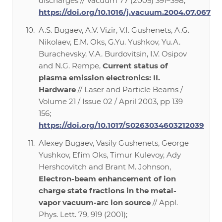
discharges // Vacuum 77 (2005) 391–398;
https://doi.org/10.1016/j.vacuum.2004.07.067
A.S. Bugaev, A.V. Vizir, V.I. Gushenets, A.G.
Nikolaev, E.M. Oks, G.Yu. Yushkov, Yu.A.
Burachevsky, V.A. Burdovitsin, I.V. Osipov
and N.G. Rempe,
Current status of
plasma emission electronics: II.
Hardware
// Laser and Particle Beams /
Volume 21 / Issue 02 / April 2003, pp 139
156;
https://doi.org/10.1017/S0263034603212039
Alexey Bugaev, Vasily Gushenets, George
Yushkov, Efim Oks, Timur Kulevoy, Ady
Hershcovitch and Brant M. Johnson,
Electron-beam enhancement of ion
charge state fractions in the metal-
vapor vacuum-arc ion source
// Appl.
Phys. Lett. 79, 919 (2001);