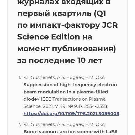
журналах входящих в
первый квартиль (Q1
по импакт-фактору JCR
Science Edition на
момент публикования)
за последние 10 лет
V.I. Gushenets, A.S. Bugaev, E.M. Oks,
Suppression of high-frequency electron
beam modulation in a plasma-filled
diode
// IEEE Transactions on Plasma
Science. 2021. V. 49. № 9. P. 2554-2558;
https://doi.org/10.1109/TPS.2021.3089008
V.I. Gushenets, A.S. Bugaev, E.M. Oks,
Boron vacuum-arc ion source with LaB6