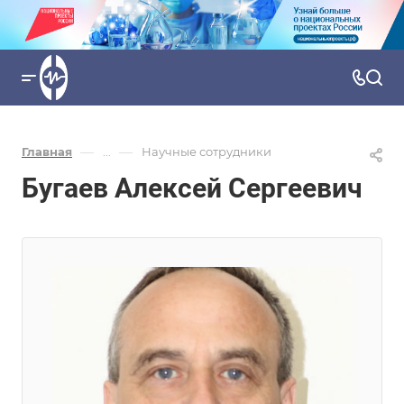
—
—
Главная
...
Научные сотрудники
Бугаев Алексей Сергеевич