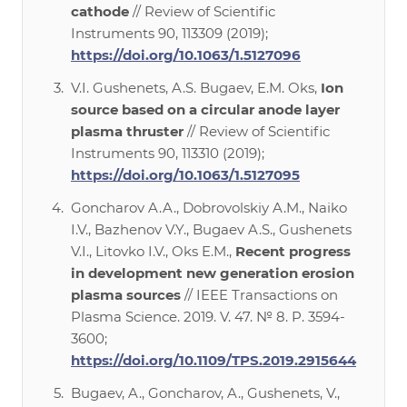
cathode
// Review of Scientific
Instruments 90, 113309 (2019);
https://doi.org/10.1063/1.5127096
V.I. Gushenets, A.S. Bugaev, E.M. Oks,
Ion
source based on a circular anode layer
plasma thruster
// Review of Scientific
Instruments 90, 113310 (2019);
https://doi.org/10.1063/1.5127095
Goncharov A.A., Dobrovolskiy A.M., Naiko
I.V., Bazhenov V.Y., Bugaev A.S., Gushenets
V.I., Litovko I.V., Oks E.M.,
Recent progress
in development new generation erosion
plasma sources
// IEEE Transactions on
Plasma Science. 2019. V. 47. № 8. P. 3594-
3600;
https://doi.org/10.1109/TPS.2019.2915644
Bugaev, A., Goncharov, A., Gushenets, V.,