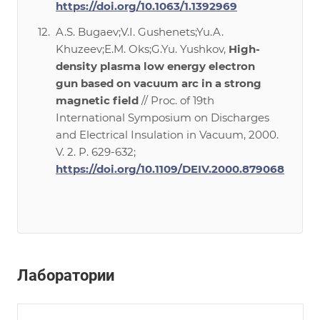
https://doi.org/10.1063/1.1392969
A.S. Bugaev;V.I. Gushenets;Yu.A.
Khuzeev;E.M. Oks;G.Yu. Yushkov,
High-
density plasma low energy electron
gun based on vacuum arc in a strong
magnetic field
// Proc. of 19th
International Symposium on Discharges
and Electrical Insulation in Vacuum, 2000.
V. 2. P. 629-632;
https://doi.org/10.1109/DEIV.2000.879068
Лаборатории