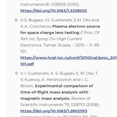
Instruments 81, 02B305 (2010);
https://doi.org/10.1063/1.3258033
A.S. Bugaev, V.I. Gushenets, E.M. Oks and
A.A. Goncharov,
Plasma electron source
for space charge lens testing
// Proc. Of
16th Int. Symp. On High Current
Electronics. Tomsk. Russia. – 2010. – P. 99-
101;
https://www.hcei.tsc.ru/conf/2010/cat/proc_20
101.pdf
V. I. Gushenets, A. S. Bugaev, E. M. Oks, T.
V. Kulevoy, A. Hershcovitch and I. G.
Brown,
Experimental comparison of
time-of-flight mass analysis with
magnetic mass analysis
, Review of
Scientific Instruments 79, 02B701 (2008);
https://doi.org/10.1063/1.2802593