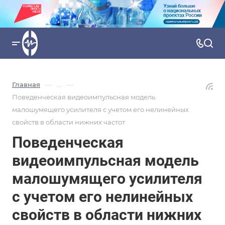
—
—
Главная
...
Поведенческая видеоимпульсная модель
малошумящего усилителя с учетом его нелинейных
свойств в области нижних частот
Поведенческая
видеоимпульсная модель
малошумящего усилителя
с учетом его нелинейных
свойств в области нижних